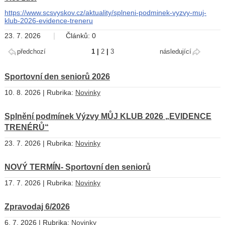
https://www.scsvyskov.cz/aktuality/splneni-podminek-vyzvy-muj-
klub-2026-evidence-treneru
|
23. 7. 2026
Článků: 0
předchozí
1
|
2
|
3
následující
Sportovní den seniorů 2026
10. 8. 2026 | Rubrika:
Novinky
Splnění podmínek Výzvy MŮJ KLUB 2026 „EVIDENCE
TRENÉRŮ“
23. 7. 2026 | Rubrika:
Novinky
NOVÝ TERMÍN- Sportovní den seniorů
17. 7. 2026 | Rubrika:
Novinky
Zpravodaj 6/2026
6. 7. 2026 | Rubrika:
Novinky