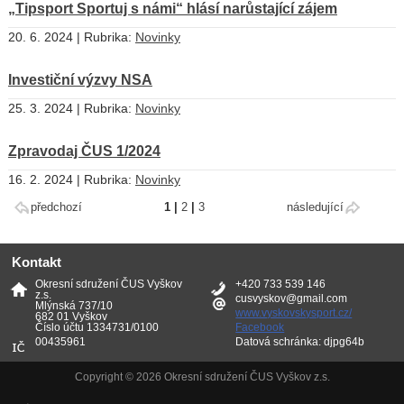
„Tipsport Sportuj s námi“ hlásí narůstající zájem
20. 6. 2024 | Rubrika:
Novinky
Investiční výzvy NSA
25. 3. 2024 | Rubrika:
Novinky
Zpravodaj ČUS 1/2024
16. 2. 2024 | Rubrika:
Novinky
předchozí
1
|
2
|
3
následující
Kontakt
Okresní sdružení ČUS Vyškov
+420 733 539 146
z.s.
cusvyskov@gmail.com
Mlýnská 737/10
www.vyskovskysport.cz/
682 01 Vyškov
Číslo účtu 1334731/0100
Facebook
00435961
Datová schránka: djpg64b
Copyright © 2026 Okresní sdružení ČUS Vyškov z.s.