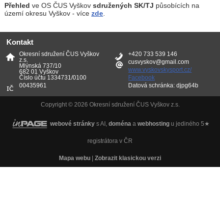
Přehled
ve OS ČUS Vyškov
sdružených SK/TJ
působících na
území okresu Vyškov - více
zde
.
Kontakt
Okresní sdružení ČUS Vyškov
+420 733 539 146
z.s.
cusvyskov@gmail.com
Mlýnská 737/10
www.vyskovskysport.cz/
682 01 Vyškov
Číslo účtu 1334731/0100
Facebook
00435961
Datová schránka: djpg64b
Copyright © 2026 Okresní sdružení ČUS Vyškov z.s.
webové stránky
s AI,
doména
a
webhosting
u jediného 5★
registrátora v ČR
Mapa webu
|
Zobrazit klasickou verzi