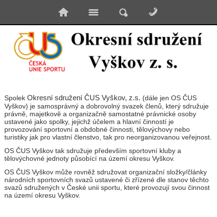
Okresní sdružení ČUS Vyškov, z.s.
Spolek
(dále jen OS ČUS
Vyškov) je samosprávný a dobrovolný svazek členů, který sdružuje
právně, majetkově a organizačně samostatné právnické osoby
ustavené jako spolky, jejichž účelem a hlavní činností je
provozování sportovní a obdobné činnosti, tělovýchovy nebo
turistiky jak pro vlastní členstvo, tak pro neorganizovanou veřejnost.
OS ČUS Vyškov tak sdružuje především sportovní kluby a
tělovýchovné jednoty působící na území okresu Vyškov.
OS ČUS Vyškov může rovněž sdružovat organizační složky/články
národních sportovních svazů ustavené či zřízené dle stanov těchto
svazů sdružených v České unii sportu, které provozují svou činnost
na území okresu Vyškov.