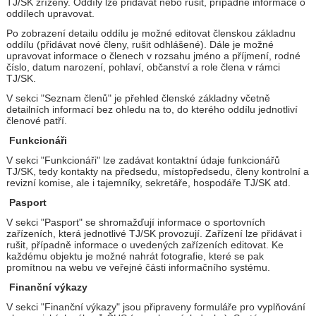
TJ/SK zřízeny. Oddíly lze přidávat nebo rušit, případně informace o
oddílech upravovat.
Po zobrazení detailu oddílu je možné editovat členskou základnu
oddílu (přidávat nové členy, rušit odhlášené). Dále je možné
upravovat informace o členech v rozsahu jméno a příjmení, rodné
číslo, datum narození, pohlaví, občanství a role člena v rámci
TJ/SK.
V sekci "Seznam členů" je přehled členské základny včetně
detailních informací bez ohledu na to, do kterého oddílu jednotliví
členové patří.
Funkcionáři
V sekci "Funkcionáři" lze zadávat kontaktní údaje funkcionářů
TJ/SK, tedy kontakty na předsedu, místopředsedu, členy kontrolní a
revizní komise, ale i tajemníky, sekretáře, hospodáře TJ/SK atd.
Pasport
V sekci "Pasport" se shromažďují informace o sportovních
zařízeních, která jednotlivé TJ/SK provozují. Zařízení lze přidávat i
rušit, případně informace o uvedených zařízeních editovat. Ke
každému objektu je možné nahrát fotografie, které se pak
promítnou na webu ve veřejné části informačního systému.
Finanční výkazy
V sekci "Finanční výkazy" jsou připraveny formuláře pro vyplňování