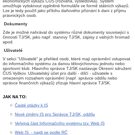
ekonomických výkazů ČUS (rozvaha, výsledovka). Systém
umožňuje vytisknout vyplněné formuláře ve formě státních výkazů.
Lze je tedy použít jako přílohu daňového přiznání k dani z příjmu
právnických osob.
Dokumenty
Zde je možné nahrávat do systému různé dokumenty související s
činností TJ/SK, jako např. stanovy TJ/SK, zápisy z valných hromad
apod.
Uživatelé
V sekci "Uživatelé" je přehled osob, které mají oprávnění vstupovat
do informačního systému za danou tělovýchovnou jednotu nebo
sportovní klub. Hlavního správce TJ/SK nastavuje Okresní sdružení
ČUS Vyškov. Uživatelský účet pro další - dílčí - uživatele s
omezeným rozsahem oprávnění (např. správce oddílu nebo
správce finančních výkazů) zřizuje hlavní správce TJ/SK.
JAK NA TO:
Časté otázky k IS
Nové změny IS pro Správce TJ/SK, oddílu
Veřejná část Informačního systému tzv. Web IS
Web IS - najdi se podle RČ