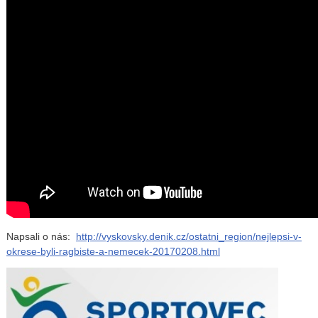
Napsali o nás:
http://vyskovsky.denik.cz/ostatni_region/nejlepsi-v-
okrese-byli-ragbiste-a-nemecek-20170208.html