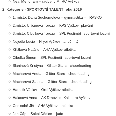
Neal Mendham – ragby- JIMI RC Vyškov
2. Kategorie - SPORTOVNÍ TALENT roku 2016
1. místo: Dana Suchomelová – gymnastika – TRASKO
2.místo: Urbanová Tereza – KPS Vyškov- plavání
3.místo: Cibulková Tereza – SPL Pustiměř- sportovní lezení
Nejedlá Lucie – N-yoj Vyškov- taneční tým
Křížková Natálie – AHA Vyškov-atletika
Cibulka Šimon – SPL Pustiměř- sportovní lezení
Slaninová Kristýna – Glitter Stars - cheerleading
Macharová Aneta – Glitter Stars
- cheerleading
Macharová Sabina – Glitter Stars
- cheerleading
Hanulík Václav – Orel Vyškov-atletika
Halasová Anna – AK Drnovice, Kalimero Vyškov
Osolsobě Jiří – AHA Vyškov – atletika
Jan Čáp – Sokol Dědice – judo