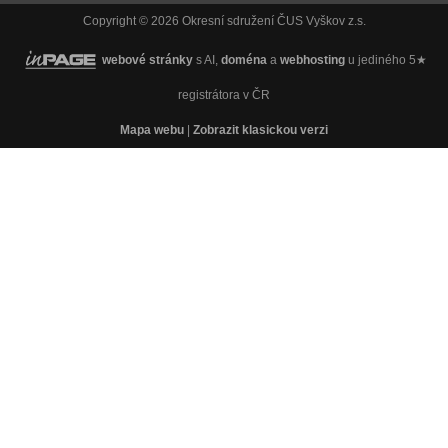
Copyright © 2026 Okresní sdružení ČUS Vyškov z.s.
webové stránky
s AI,
doména
a
webhosting
u jediného 5★
registrátora v ČR
Mapa webu
|
Zobrazit klasickou verzi