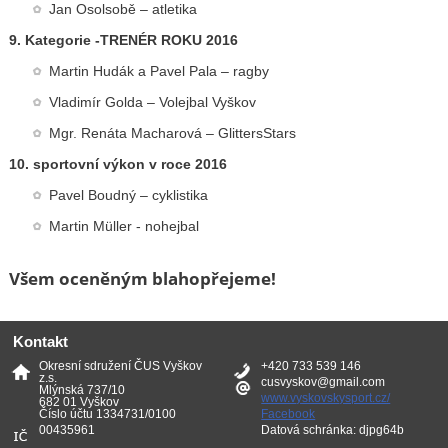
Jan Osolsobě – atletika
9. Kategorie -TRENÉR ROKU 2016
Martin Hudák a Pavel Pala – ragby
Vladimír Golda – Volejbal Vyškov
Mgr. Renáta Macharová – GlittersStars
10. sportovní výkon v roce 2016
Pavel Boudný – cyklistika
Martin Müller - nohejbal
Všem oceněným blahopřejeme!
Kontakt
Okresní sdružení ČUS Vyškov
+420 733 539 146
z.s.
cusvyskov@gmail.com
Mlýnská 737/10
www.vyskovskysport.cz/
682 01 Vyškov
Číslo účtu 1334731/0100
Facebook
00435961
Datová schránka: djpg64b