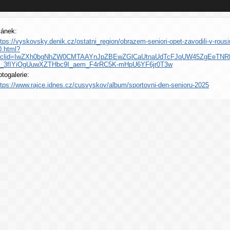
lánek:
ttps://vyskovsky.denik.cz/ostatni_region/obrazem-seniori-opet-zavodili-v-rousi
0.html?
bclid=IwZXh0bgNhZW0CMTAAYnJpZBEwZGlCaUtnaUdTcFJqUW45ZgEeTNRF
9_3fIYiOgUuwXZTHbc9I_aem_F4rRC5K-mHpU6YF6jr0T3w
otogalerie:
ttps://www.rajce.idnes.cz/cusvyskov/album/sportovni-den-senioru-2025