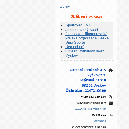
archív
Oblíbené odkazy
Sportovec JMK
Jihomoravský sport
facebook - Jihomoravská
krajská organizace České
Unie Sportu
Den náborů
Okresní fotbalový svaz
Vyškov
Okresní sdružení ČUS
Vyškov z.s.
Mlýnská 737/10
682 01 Vyškov
Číslo účtu 1334731/0100
+420 733 539 146
cusvyskov@gmail.com
www.vyskovskysport.cz/
00435961
IČ
Facebook
Datová schránka: djpg64b