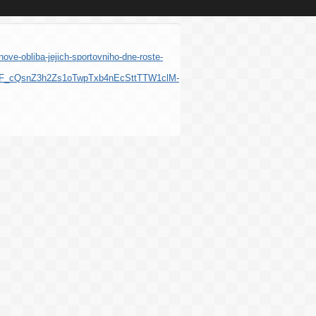
nove-obliba-jejich-sportovniho-dne-roste-
_cQsnZ3h2Zs1oTwpTxb4nEcSttTTW1clM-