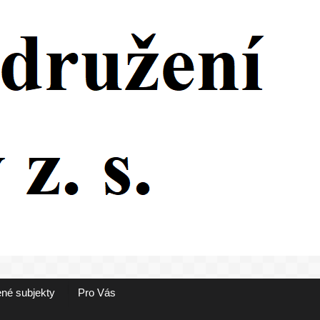
né subjekty
Pro Vás