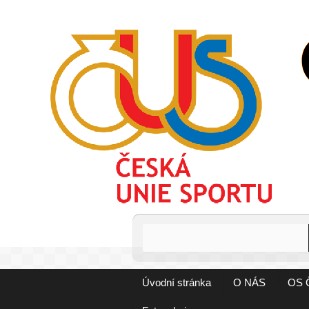
Úvodní stránka
O NÁS
OS 