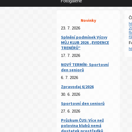
Fotogalerie
Č
Novinky
h
23. 7. 2026
2
f
Splnění podmínek Výzvy
f
MŮJ KLUB 2026 „EVIDENCE
F
TRENÉRŮ“
h
17. 7. 2026
NOVÝ TERMÍN- Sportovní
den seniorů
6. 7. 2026
Zpravodaj 6/2026
30. 6. 2026
Sportovní den seniorů
27. 6. 2026
Průzkum ČUS: Více než
polovina klubů nemá
dostatek prostředků