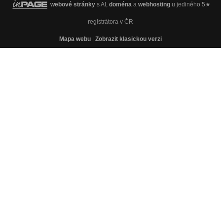
webové stránky
s AI,
doména
a
webhosting
u jediného 5★
registrátora v ČR
Mapa webu
|
Zobrazit klasickou verzi