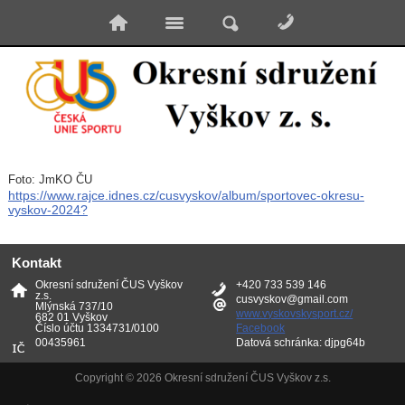
Foto: JmKO ČU
https://www.rajce.idnes.cz/cusvyskov/album/sportovec-okresu-
vyskov-2024?
Kontakt
Okresní sdružení ČUS Vyškov
+420 733 539 146
z.s.
cusvyskov@gmail.com
Mlýnská 737/10
www.vyskovskysport.cz/
682 01 Vyškov
Číslo účtu 1334731/0100
Facebook
00435961
Datová schránka: djpg64b
Copyright © 2026 Okresní sdružení ČUS Vyškov z.s.