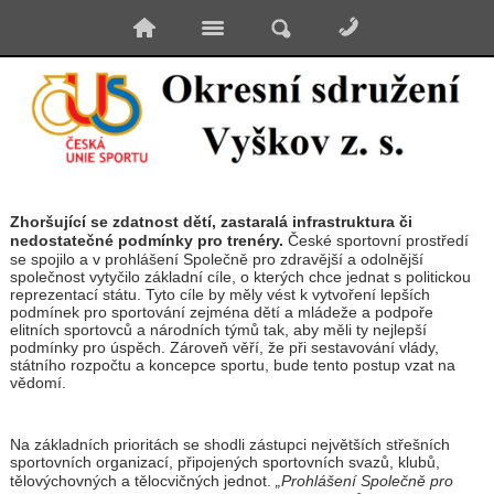
Zhoršující se zdatnost dětí, zastaralá infrastruktura či
nedostatečné podmínky pro trenéry.
České sportovní prostředí
se spojilo a v prohlášení Společně pro zdravější a odolnější
společnost vytyčilo základní cíle, o kterých chce jednat s politickou
reprezentací státu. Tyto cíle by měly vést k vytvoření lepších
podmínek pro sportování zejména dětí a mládeže a podpoře
elitních sportovců a národních týmů tak, aby měli ty nejlepší
podmínky pro úspěch. Zároveň věří, že při sestavování vlády,
státního rozpočtu a koncepce sportu, bude tento postup vzat na
vědomí.
Na základních prioritách se shodli zástupci největších střešních
sportovních organizací, připojených sportovních svazů, klubů,
tělovýchovných a tělocvičných jednot.
„Prohlášení Společně pro