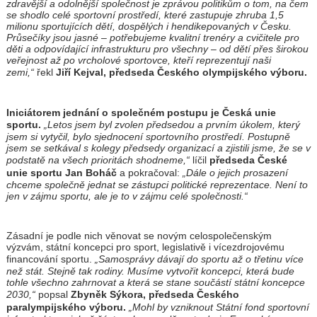
zdravější a odolnější společnost je zprávou politikům o tom, na čem
se shodlo celé sportovní prostředí, které zastupuje zhruba 1,5
milionu sportujících dětí, dospělých i hendikepovaných v Česku.
Průsečíky jsou jasné – potřebujeme kvalitní trenéry a cvičitele pro
děti a odpovídající infrastrukturu pro všechny – od dětí přes širokou
veřejnost až po vrcholové sportovce, kteří reprezentují naši
zemi,“
řekl
Jiří Kejval, předseda Českého olympijského výboru.
Iniciátorem jednání o společném postupu je Česká unie
sportu.
„Letos jsem byl zvolen předsedou a prvním úkolem, který
jsem si vytyčil, bylo sjednocení sportovního prostředí. Postupně
jsem se setkával s kolegy předsedy organizací a zjistili jsme, že se v
podstatě na všech prioritách shodneme,“
líčil
předseda České
unie sportu Jan Boháč
a pokračoval:
„Dále o jejich prosazení
chceme společně jednat se zástupci politické reprezentace. Není to
jen v zájmu sportu, ale je to v zájmu celé společnosti.“
Zásadní je podle nich věnovat se novým celospolečenským
výzvám, státní koncepci pro sport, legislativě i vícezdrojovému
financování sportu.
„Samosprávy dávají do sportu až o třetinu více
než stát. Stejně tak rodiny. Musíme vytvořit koncepci, která bude
tohle všechno zahrnovat a která se stane součástí státní koncepce
2030,“
popsal
Zbyněk Sýkora, předseda Českého
paralympijského výboru.
„Mohl by vzniknout Státní fond sportovní