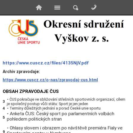
https://www.cuscz.cz/files/4135NjV.pdf
Archiv zpravodaje:
https://www.cuscz.cz/o-nas/zpravodaj-cus.html
OBSAH ZPRAVODAJE ČUS
-
ČUS pokračuje ve sbližování střešních sportovních organizací, cílem
3
je společný postup vůči státu: Sport je jen jeden
4
-
Termíny důležitých jednání a porad České unie sportu
-
Anketa ČUS: Český sport po parlamentních volbách
5
pohledem politických stran
-
Ohlasy slovem i obrazem po návštěvě premiéra Fialy ve
9