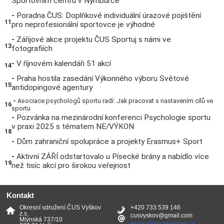
Sportovním centru v Nymburce
-
Poradna ČUS: Doplňkové individuální úrazové pojištění
11
pro neprofesionální sportovce je výhodné
-
Zářijové akce projektu ČUS Sportuj s námi ve
13
fotografiích
-
V říjnovém kalendáři 51 akcí
14
-
Praha hostila zasedání Výkonného výboru Světové
15
antidopingové agentury
-
Asociace psychologů sportu radí: Jak pracovat s nastavením cílů ve
16
sportu
-
Pozvánka na mezinárodní konferenci Psychologie sportu
v praxi 2025 s tématem NE/VÝKON
18
-
Dům zahraniční spolupráce a projekty Erasmus+ Sport
-
Aktivní ZÁŘÍ odstartovalo u Písecké brány a nabídlo více
19
než tisíc akcí pro širokou veřejnost
Kontakt
Okresní sdružení ČUS Vyškov
+420 733 539 146
z.s.
cusvyskov@gmail.com
Mlýnská 737/10
www.vyskovskysport.cz/