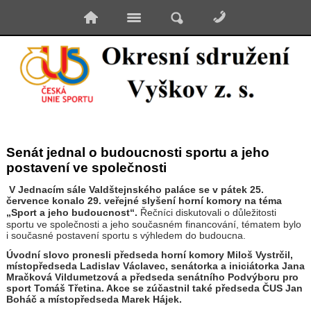
Senát jednal o budoucnosti sportu a jeho
postavení ve společnosti
V Jednacím sále Valdštejnského paláce se v pátek 25.
července konalo 29. veřejné slyšení horní komory na téma
„Sport a jeho budoucnost“.
Řečníci diskutovali o důležitosti
sportu ve společnosti a jeho současném financování, tématem bylo
i současné postavení sportu s výhledem do budoucna.
Úvodní slovo pronesli předseda horní komory Miloš Vystrčil,
místopředseda Ladislav Václavec, senátorka a iniciátorka Jana
Mračková Vildumetzová a předseda senátního Podvýboru pro
sport Tomáš Třetina. Akce se zúčastnil také předseda ČUS Jan
Boháč a místopředseda Marek Hájek.