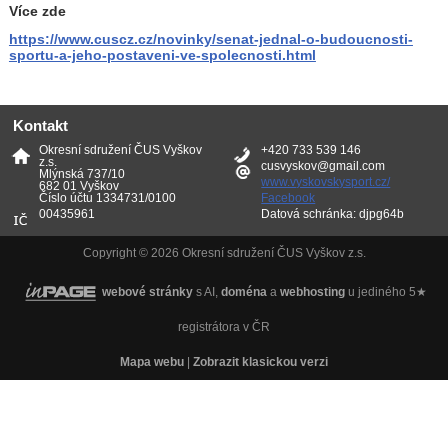
Více zde
https://www.cuscz.cz/novinky/senat-jednal-o-budoucnosti-
sportu-a-jeho-postaveni-ve-spolecnosti.html
Kontakt
Okresní sdružení ČUS Vyškov
+420 733 539 146
z.s.
cusvyskov@gmail.com
Mlýnská 737/10
www.vyskovskysport.cz/
682 01 Vyškov
Číslo účtu 1334731/0100
Facebook
00435961
Datová schránka: djpg64b
Copyright © 2026 Okresní sdružení ČUS Vyškov z.s.
webové stránky
s AI,
doména
a
webhosting
u jediného 5★
registrátora v ČR
Mapa webu
|
Zobrazit klasickou verzi