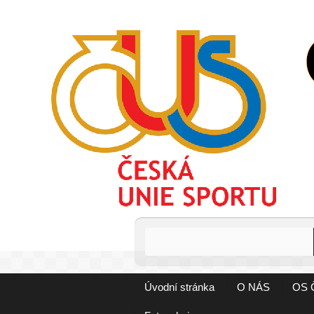
Úvodní stránka
O NÁS
OS 