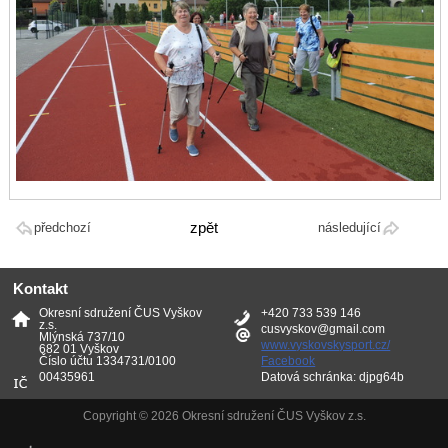
zpět
předchozí
následující
Kontakt
Okresní sdružení ČUS Vyškov
+420 733 539 146
z.s.
cusvyskov@gmail.com
Mlýnská 737/10
www.vyskovskysport.cz/
682 01 Vyškov
Číslo účtu 1334731/0100
Facebook
00435961
Datová schránka: djpg64b
Copyright © 2026 Okresní sdružení ČUS Vyškov z.s.