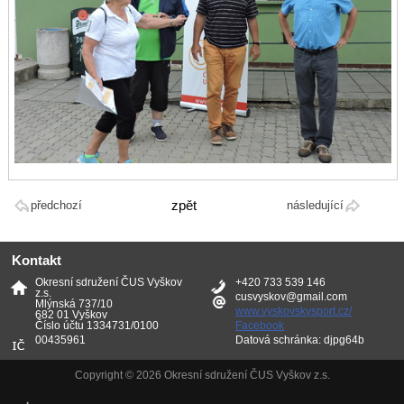
zpět
předchozí
následující
Kontakt
Okresní sdružení ČUS Vyškov
+420 733 539 146
z.s.
cusvyskov@gmail.com
Mlýnská 737/10
www.vyskovskysport.cz/
682 01 Vyškov
Číslo účtu 1334731/0100
Facebook
00435961
Datová schránka: djpg64b
Copyright © 2026 Okresní sdružení ČUS Vyškov z.s.