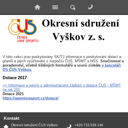
V této cekci jsou poskytovány SK/TJ informace o poskytování dotací a
grantů a jejich vyúčtování z rozpočtu ČUS, MŠMT a NSS.
Součinnost a
poradenství, včetně tištěných formulářů a vzorů získáte
v kanceláři
OS ČUS Vyškov.
Dotace 2017
>> Informace a servis s administracemi žádostí o dotace ČUS - MŠMT
na rok 201
Dotace 2021
https://agenturasport.cz/dotace/
Kontakt
Okresní sdružení ČUS Vyškov
+420 733 539 146