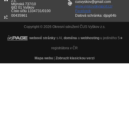
z.s.
cusvyskov@gmail.com
Mlýnská 737/10
www.vyskovskysport.cz/
682 01 Vyškov
Číslo účtu 1334731/0100
Facebook
00435961
Datová schránka: djpg64b
Copyright © 2026 Okresní sdružení ČUS Vyškov z.s.
webové stránky
s AI,
doména
a
webhosting
u jediného 5★
registrátora v ČR
Mapa webu
|
Zobrazit klasickou verzi