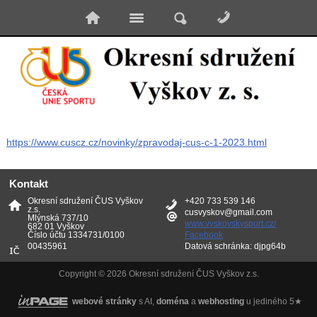
https://www.cuscz.cz/novinky/zpravodaj-cus-c-1-2023.html
Kontakt
Okresní sdružení ČUS Vyškov
+420 733 539 146
z.s.
cusvyskov@gmail.com
Mlýnská 737/10
www.vyskovskysport.cz/
682 01 Vyškov
Číslo účtu 1334731/0100
Facebook
00435961
Datová schránka: djpg64b
Copyright © 2026 Okresní sdružení ČUS Vyškov z.s.
webové stránky
s AI,
doména
a
webhosting
u jediného 5★