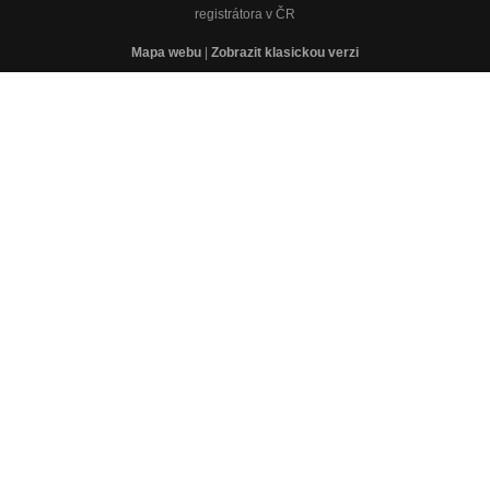
registrátora v ČR
Mapa webu
|
Zobrazit klasickou verzi