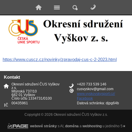
https://www.cuscz.cz/novinky/zpravodaj-cus-c-2-2023.html
Kontakt
Okresní sdružení ČUS Vyškov
+420 733 539 146
z.s.
cusvyskov@gmail.com
Mlýnská 737/10
www.vyskovskysport.cz/
682 01 Vyškov
Číslo účtu 1334731/0100
Facebook
00435961
Datová schránka: djpg64b
Copyright © 2026 Okresní sdružení ČUS Vyškov z.s.
webové stránky
s AI,
doména
a
webhosting
u jediného 5★