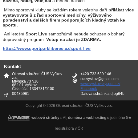
házená, hokej, volejbal
a mnoho dalších.
Mimo sportovní kluby se každým rokem veletrhu daří
přilákat více
vystavovatelů z řad sportovní medicíny, výživového
poradenství a dalších firem podporujících kladný vztah ke
sportu
.
Ani letošní
Sport Live
samozřejmě nebude ochuzen o bohatý
doprovodný program.
Vstup na akci je ZDARMA.
https://www.sportparkliberec.cz/sport-live
Kontakt
Okresní sdružení ČUS Vyškov
+420 733 539 146
z.s.
cusvyskov@gmail.com
Mlýnská 737/10
www.vyskovskysport.cz/
682 01 Vyškov
Číslo účtu 1334731/0100
Facebook
00435961
Datová schránka: djpg64b
Copyright © 2026 Okresní sdružení ČUS Vyškov z.s.
webové stránky
s AI,
doména
a
webhosting
u jediného 5★
registrátora v ČR