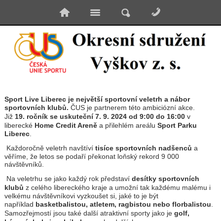
Sport Live Liberec je největší sportovní veletrh a nábor
sportovních klubů.
ČUS je partnerem této ambiciózní akce.
Již
19. ročník se uskuteční 7. 9. 2024 od 9:00 do 16:00
v
liberecké
Home Credit Areně
a přilehlém areálu
Sport Parku
Liberec
.
Každoročně veletrh navštíví
tisíce sportovních nadšenců
a
věříme, že letos se podaří překonat loňský rekord 9 000
návštěvníků.
Na veletrhu se jako každý rok představí
desítky sportovních
klubů
z celého libereckého kraje a umožní tak každému malému i
velkému návštěvníkovi vyzkoušet si, jaké to je být
například
basketbalistou, atletem, ragbistou nebo florbalistou
.
Samozřejmostí jsou také další atraktivní sporty jako je
golf,