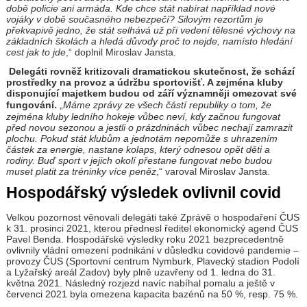
době policie ani armáda. Kde chce stát nabírat například nové
vojáky v době současného nebezpečí? Silovým rezortům je
překvapivě jedno, že stát selhává už při vedení tělesné výchovy na
základních školách a hledá důvody proč to nejde, namísto hledání
cest jak to jde
,“ doplnil Miroslav Jansta.
Delegáti rovněž kritizovali dramatickou skutečnost, že schází
prostředky na provoz a údržbu sportovišť. A zejména kluby
disponující majetkem budou od září významněji omezovat své
fungování.
„
Máme zprávy ze všech částí republiky o tom, že
zejména kluby ledního hokeje vůbec neví, kdy začnou fungovat
před novou sezonou a jestli o prázdninách vůbec nechají zamrazit
plochu. Pokud stát klubům a jednotám nepomůže s uhrazením
částek za energie, nastane kolaps, který odnesou opět děti a
rodiny. Buď sport v jejich okolí přestane fungovat nebo budou
muset platit za tréninky více peněz
,“ varoval Miroslav Jansta.
Hospodářský výsledek ovlivnil covid
Velkou pozornost věnovali delegáti také Zprávě o hospodaření ČUS
k 31. prosinci 2021, kterou přednesl ředitel ekonomický agend ČUS
Pavel Benda. Hospodářské výsledky roku 2021 bezprecedentně
ovlivnily vládní omezení podnikání v důsledku covidové pandemie –
provozy ČUS (Sportovní centrum Nymburk, Plavecký stadion Podolí
a Lyžařský areál Zadov) byly plně uzavřeny od 1. ledna do 31.
května 2021. Následný rozjezd navíc nabíhal pomalu a ještě v
červenci 2021 byla omezena kapacita bazénů na 50 %, resp. 75 %.