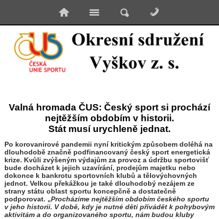
Valná hromada ČUS: Český sport si prochází
nejtěžším obdobím v historii.
Stát musí urychleně jednat.
Po korovanirové pandemii nyní kritickým způsobem doléhá na
dlouhodobě značně podfinancovaný český sport energetická
krize. Kvůli zvýšeným výdajům za provoz a údržbu sportovišť
bude docházet k jejich uzavírání, prodejům majetku nebo
dokonce k bankrotu sportovních klubů a tělovýchovných
jednot. Velkou překážkou je také dlouhodobý nezájem ze
strany státu oblast sportu koncepčně a dostatečně
podporovat. „
Procházíme nejtěžším obdobím českého sportu
v jeho historii. V době, kdy je nutné děti přivádět k pohybovým
aktivitám a do organizovaného sportu, nám budou kluby