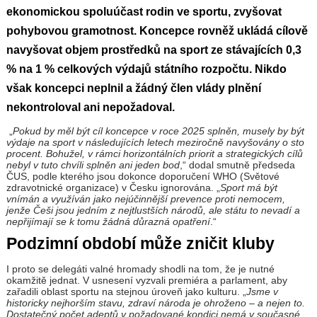
ekonomickou spoluúčast rodin ve sportu, zvyšovat
pohybovou gramotnost. Koncepce rovněž ukládá cílově
navyšovat objem prostředků na sport ze stávajících 0,3
% na 1 % celkových výdajů státního rozpočtu. Nikdo
však koncepci neplnil a žádný člen vlády plnění
nekontroloval ani nepožadoval.
„
Pokud by měl být cíl koncepce v roce 2025 splněn, musely by být
výdaje na sport v následujících letech meziročně navyšovány o sto
procent. Bohužel, v rámci horizontálních priorit a strategických cílů
nebyl v tuto chvíli splněn ani jeden bod
,“ dodal smutně předseda
ČUS, podle kterého jsou dokonce doporučení WHO (Světové
zdravotnické organizace) v Česku ignorována. „
Sport má být
vnímán a využíván jako nejúčinnější prevence proti nemocem,
jenže Češi jsou jedním z nejtlustších národů, ale státu to nevadí a
nepřijímají se k tomu žádná důrazná opatření
.“
Podzimní období může zničit kluby
I proto se delegáti valné hromady shodli na tom, že je nutné
okamžitě jednat. V usnesení vyzvali premiéra a parlament, aby
zařadili oblast sportu na stejnou úroveň jako kulturu. „
Jsme v
historicky nejhorším stavu, zdraví národa je ohroženo – a nejen to.
Dostatečný počet adeptů v požadované kondici nemá v současné