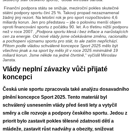
Finanční podpora státu se snižuje, meziroční pokles skutečné
státní podpory sportu činí 25 %. Takový propad nezaznamenal
žádný jiný rezort. Na letošní rok je pro sport rozpočtováno 4,6
miliardy korun. Jen pro představu – jde o polovinu menší objem
oproti financování sportu z počátku 90. let. A o třetinu nižší podporu
než v roce 2007. „
Podpora sportu klesá i bez inflace a narůstajících
cen za energie. Od nové vlády jsme očekáváme změnu, racionalitu
a pochopení významu sportu pro stát, to ale zatím nepřichází.
Přitom podle vládou schválené koncepce Sport 2025 mělo být
všechno jinak a na sport by mělo jít v roce 2025 minimálně 19
miliard korun. Jsme někde na jedné čtvrtině
,“ vyčíslil Miroslav
Jansta.
Vlády neplní závazky vůči přijaté
koncepci
Česká unie sportu zpracovala také analýzu dosavadního
plnění koncepce Sport 2025. Tento materiál byl
schválený usnesením vlády před šesti lety a vytyčil
směry a cíle rozvoje a podpory českého sportu. Jedou z
priorit bylo zastavit pokles tělesné zdatnosti dětí a
mládeže, zastavit růst nadváhy a obezity, snižovat