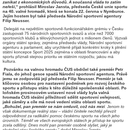
zanikat z ekonomických důvodů. A současná vláda to zatím
neřeší
,“ prohlásil Miroslav Jansta, předseda České unie sportu
na 40. valné hromadě, která se konala 22. června v Nymburce.
Jejím hostem byl také předseda Národní sportovní agentury
Filip Neusser.
Delegáti na největším sportovně-funkcionářském grémiu v Česku
zastupovali 75 národních sportovních svazů a více než 7000
sportovních klubů a tělovýchovných jednot s milionem členů. Vyzvali
orgány státní správy, zejména předsedu vlády, Národní sportovní
agenturu a parlament, aby urychleně přijali konkrétní kroky k plnění
státní koncepce Sport 2025 zejména v oblasti financování a aby
sportu přiznali stejnou prioritu ve státním rozpočtu, jakou má
kultura.
Pozvánku na valnou hromadu ČUS obdržel také premiér Petr
Fiala, do jehož gesce spadá Národní sportovní agentura. Právě
jemu se zodpovídá její předseda Filip Neusser. Premiér je tak
klíčovou osobou pro nastavení podmínek pro rozvoj českého
sportu a přístupu státu k této důležité společenské oblasti. Po
loňském prosincovém ustavení nové vlády byla valná
hromada ČUS ideální příležitostí sdělit sportovní veřejnosti,
jaké záměry a cíle má nové vedení státu oblasti sportu.
„
Bohužel, pan premiér se nám omluvil, což nás mrzí
. Jenom to
však dokumentuje reálný stav – vládní činitele nechtějí převzít
odpovědnost za radikální pomoc českému sportu na všech jeho
úrovních. Téměř ve všech evropských státech je přístup ke sportu
zcela odlišný. Dnes mohl pan premiér osobně slyšet, jaký je
skutečný stav českého sportu
,“ dodal Miroslav Jansta.