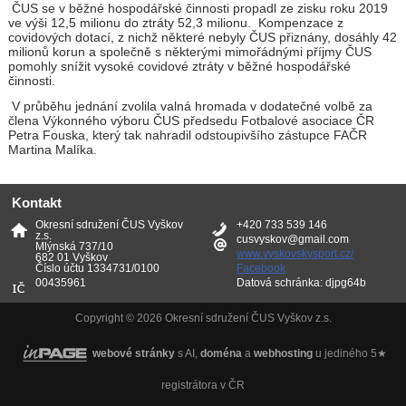
ČUS se v běžné hospodářské činnosti propadl ze zisku roku 2019
ve výši 12,5 milionu do ztráty 52,3 milionu. Kompenzace z
covidových dotací, z nichž některé nebyly ČUS přiznány, dosáhly 42
milionů korun a společně s některými mimořádnými příjmy ČUS
pomohly snížit vysoké covidové ztráty v běžné hospodářské
činnosti.
V průběhu jednání zvolila valná hromada v dodatečné volbě za
člena Výkonného výboru ČUS předsedu Fotbalové asociace ČR
Petra Fouska, který tak nahradil odstoupivšího zástupce FAČR
Martina Malíka.
Kontakt
Okresní sdružení ČUS Vyškov
+420 733 539 146
z.s.
cusvyskov@gmail.com
Mlýnská 737/10
www.vyskovskysport.cz/
682 01 Vyškov
Číslo účtu 1334731/0100
Facebook
00435961
Datová schránka: djpg64b
Copyright © 2026 Okresní sdružení ČUS Vyškov z.s.
webové stránky
s AI,
doména
a
webhosting
u jediného 5★
registrátora v ČR