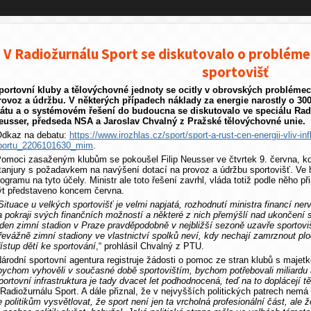
V Radiožurnálu Sport se diskutovalo o problém
sportovišť
portovní kluby a tělovýchovné jednoty se ocitly v obrovských probléme
rovoz a údržbu. V některých případech náklady za energie narostly o 30
tátu a o systémovém řešení do budoucna se diskutovalo ve speciálu Rad
eusser, předseda NSA a Jaroslav Chvalný z Pražské tělovýchovné unie.
dkaz na debatu:
https://www.irozhlas.cz/sport/sport-a-rust-cen-energii-vliv-i
portu_2206101630_mim
.
omoci zasaženým klubům se pokoušel Filip Neusser ve čtvrtek 9. června, kdy
tanjury s požadavkem na navýšení dotací na provoz a údržbu sportovišť. Ve 
rogramu na tyto účely. Ministr ale toto řešení zavrhl, vláda totiž podle něho př
ýt představeno koncem června.
Situace u velkých sportovišť je velmi napjatá, rozhodnutí ministra financí ne
a pokraji svých finančních možností a některé z nich přemýšlí nad ukončení
eden zimní stadion v Praze pravděpodobně v nejbližší sezoně uzavře sportovi
řevážně zimní stadiony ve vlastnictví spolků neví, kdy nechají zamrznout p
řístup dětí ke sportování
,“ prohlásil Chvalný z PTU.
árodní sportovní agentura registruje žádosti o pomoc ze stran klubů s majetk
bychom vyhověli v současné době sportovištím, bychom potřebovali miliardu 
portovní infrastruktura je tady dvacet let podhodnocená, teď na to doplácejí 
 Radiožurnálu Sport. A dále přiznal, že v nejvyšších politických patrech nemá 
e politikům vysvětlovat, že sport není jen ta vrcholná profesionální část, ale 