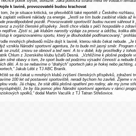
o nechce politik slyšet, bohužel. Jaká politická strana měla ve volbách témata
ojde k lavině, provozovatelé budou krachovat
 tom, že je situace kritická, se přesvědčili také reportéři z Českého rozhlasu, k
ak zaplatit veškeré náklady za energie. „
Jestli se tím bude zaobírat vláda až k
ude pravděpodobně pozdě. Provozovatelé sportovišť budou nuceni sáhnout k
rovoz a zvýšit členské příspěvky. Jestli chce vláda s péčí hospodáře o zdraví
o nejdříve. Zjistí si, jak klubům narostly výdaje za provoz a údržbu, kolika
řístup k organizovanému sportu, který je dlouhodobě podfinancovaný
,“ prohlá
odle mnohých předsedů může dojít k lavině, kterou nikdo čekat nebude. „
Je 
dyž vznikla Národní sportovní agentura, že to bude mít jasný směr. Program 
ak se zrušil, znovu se obnovil a teď není. A to v době, kdy prostředky z tohot
atrik Chlum z Jizerského klubu lyžařů Desná. „
Vzhlížíme k plošné podpoře vl
ám silné obavy o tom, že sport bude od podzimu výsadní činností a nebude 
ejich děti. A to se nebavíme o “drahých” sportech jako je hokej nebo jachting,
portech,“
Jakub Lébl z TJ ABC Braník.
rčitě se dá čekat u mnohých klubů zvýšení členských příspěvků, zdražení tré
lavíme 100 let od postavení sportoviště, neradi bychom ho zavřeli. Žijeme v n
eplou vodu. Já chápu, že stát dělá plošná opatření pro rodiny, ale my jsme stře
mysluplnější, že by šla pomoc přes Národní sportovní agenturu v rámci progr
eziskových spolků,“
dodal Martin Vaculík z TJ Tatran Střešovice.