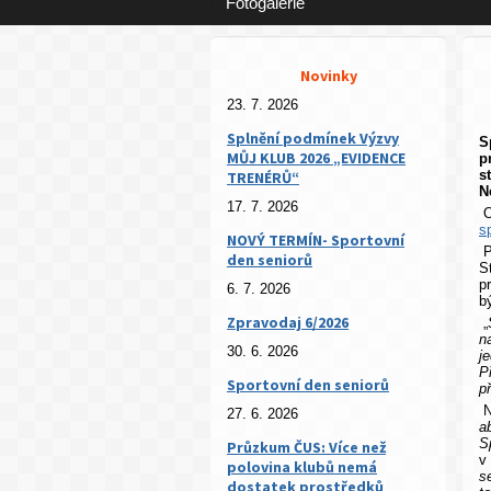
Fotogalerie
Novinky
23. 7. 2026
Splnění podmínek Výzvy
S
MŮJ KLUB 2026 „EVIDENCE
p
s
TRENÉRŮ“
N
17. 7. 2026
O
s
NOVÝ TERMÍN- Sportovní
P
den seniorů
S
p
6. 7. 2026
b
Zpravodaj 6/2026
„
n
30. 6. 2026
j
P
Sportovní den seniorů
p
N
27. 6. 2026
a
S
Průzkum ČUS: Více než
v
polovina klubů nemá
s
dostatek prostředků