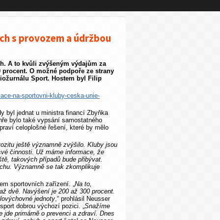
ech s provozem a údržbou
ch. A to kvůli zvýšeným výdajům za
0 procent. O možné podpoře ze strany
iožurnálu Sport. Hostem byl Filip
nflace-na-sportovni-kluby-ceska-unie-
 byl jednat u ministra financí Zbyňka
hře bylo také vypsání samostatného
ipraví celoplošné řešení, které by mělo
rvozitu ještě významně zvýšilo. Kluby jsou
 své činnosti. Už máme informace, že
ště, takových případů bude přibývat.
lochu. Významně se tak zkomplikuje
em sportovních zařízení. „
Na to,
až dvě. Navýšení je 200 až 300 procent.
tělovýchovné jednoty
,“ prohlásil Neusser
sport dobrou výchozí pozici. „
Snažíme
že jde primárně o prevenci a zdraví. Dnes