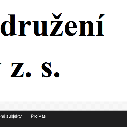
né subjekty
Pro Vás