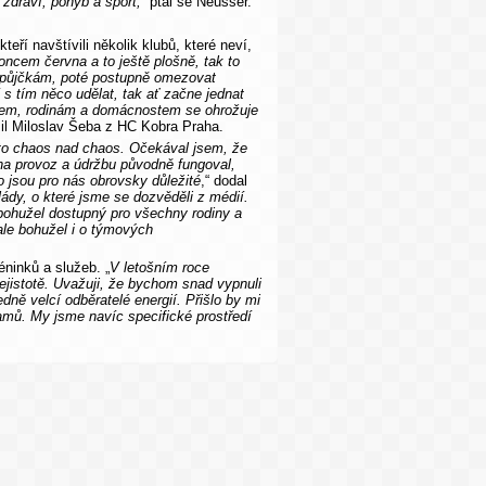
 zdraví, pohyb a sport,“
ptal se Neusser.
teří navštívili několik klubů, které neví,
oncem června a to ještě plošně, tak to
 půjčkám, poté postupně omezovat
 s tím něco udělat, tak ať začne jednat
 dětem, rodinám a domácnostem se ohrožuje
sil Miloslav Šeba z HC Kobra Praha.
to chaos nad chaos. Očekával jsem, že
na provoz a údržbu původně fungoval,
o jsou pro nás obrovsky důležité
,“ dodal
ády, o které jsme se dozvěděli z médií.
bohužel dostupný pro všechny rodiny a
 ale bohužel i o týmových
ninků a služeb. „
V letošním roce
ejistotě. Uvažuji, že bychom snad vypnuli
dně velcí odběratelé energií. Přišlo by mi
amů. My jsme navíc specifické prostředí