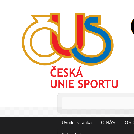
Úvodní stránka
O NÁS
OS 