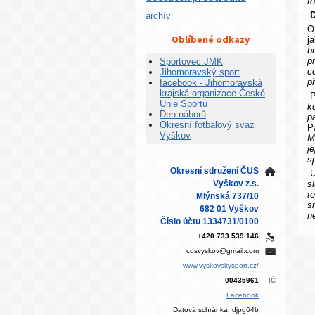
t
D
archív
O
Oblíbené odkazy
j
b
p
Sportovec JMK
c
Jihomoravský sport
p
facebook - Jihomoravská
krajská organizace České
P
Unie Sportu
k
Den náborů
p
Okresní fotbalový svaz
P
Vyškov
M
j
s
Okresní sdružení ČUS
U
Vyškov z.s.
s
t
Mlýnská 737/10
s
682 01 Vyškov
n
Číslo účtu 1334731/0100
+420 733 539 146
cusvyskov@gmail.com
www.vyskovskysport.cz/
00435961
IČ
Facebook
Datová schránka: djpg64b