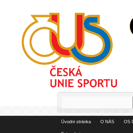
Úvodní stránka
O NÁS
OS 