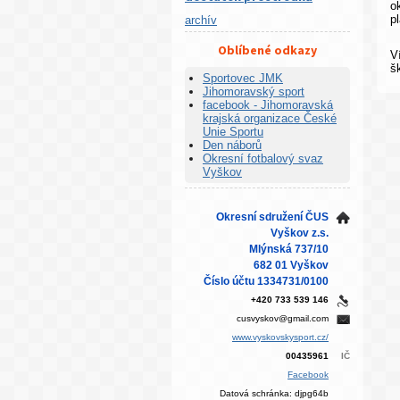
o
p
archív
Oblíbené odkazy
V
š
Sportovec JMK
Jihomoravský sport
facebook - Jihomoravská
krajská organizace České
Unie Sportu
Den náborů
Okresní fotbalový svaz
Vyškov
Okresní sdružení ČUS
Vyškov z.s.
Mlýnská 737/10
682 01 Vyškov
Číslo účtu 1334731/0100
+420 733 539 146
cusvyskov@gmail.com
www.vyskovskysport.cz/
00435961
IČ
Facebook
Datová schránka: djpg64b