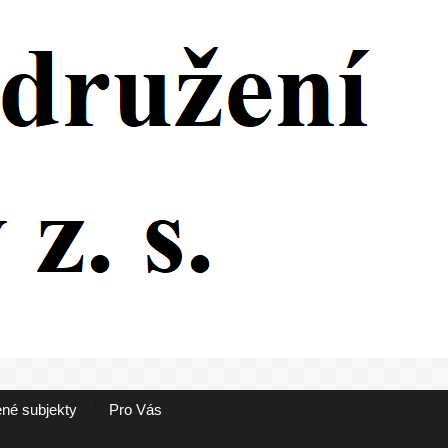
né subjekty
Pro Vás