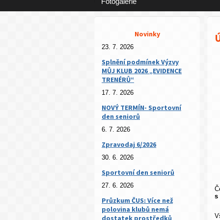
Fotogalerie
Novinky
Ú
23. 7. 2026
Splnění podmínek Výzvy
MŮJ KLUB 2026 „EVIDENCE
TRENÉRŮ“
17. 7. 2026
NOVÝ TERMÍN- Sportovní
den seniorů
6. 7. 2026
Zpravodaj 6/2026
30. 6. 2026
Sportovní den seniorů
27. 6. 2026
Č
s
Průzkum ČUS: Více než
polovina klubů nemá
V
dostatek prostředků