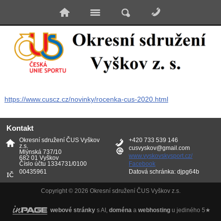
https://www.cuscz.cz/novinky/rocenka-cus-2020.html
Kontakt
Okresní sdružení ČUS Vyškov
+420 733 539 146
z.s.
cusvyskov@gmail.com
Mlýnská 737/10
www.vyskovskysport.cz/
682 01 Vyškov
Číslo účtu 1334731/0100
Facebook
00435961
Datová schránka: djpg64b
Copyright © 2026 Okresní sdružení ČUS Vyškov z.s.
webové stránky
s AI,
doména
a
webhosting
u jediného 5★