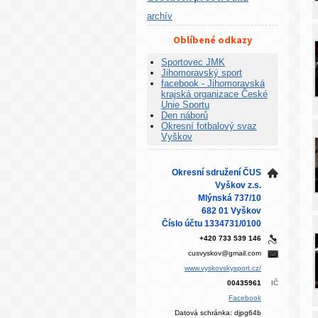
archív
Oblíbené odkazy
Sportovec JMK
Jihomoravský sport
facebook - Jihomoravská
krajská organizace České
Unie Sportu
Den náborů
Okresní fotbalový svaz
Vyškov
Okresní sdružení ČUS
Vyškov z.s.
Mlýnská 737/10
682 01 Vyškov
Číslo účtu 1334731/0100
+420 733 539 146
cusvyskov@gmail.com
www.vyskovskysport.cz/
00435961
IČ
Facebook
Datová schránka: djpg64b