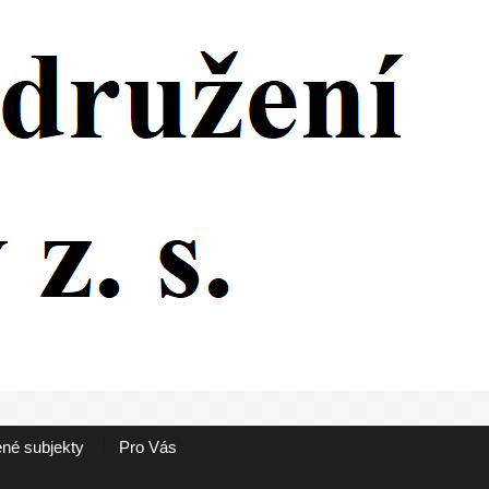
né subjekty
Pro Vás