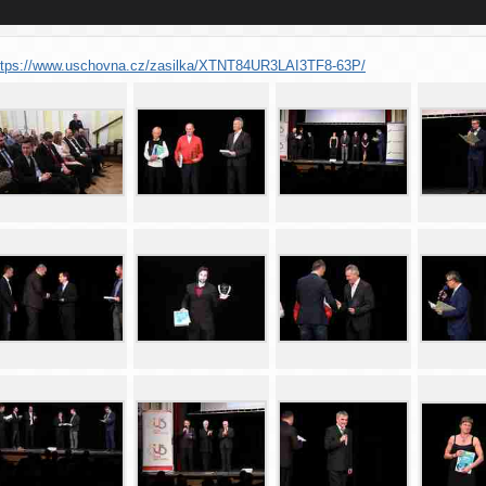
ttps://www.uschovna.cz/zasilka/XTNT84UR3LAI3TF8-63P/