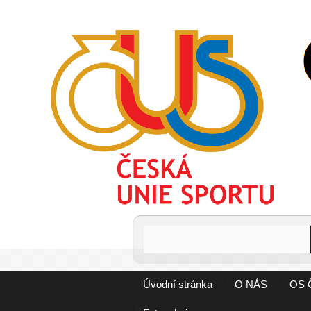
Úvodní stránka
O NÁS
OS 