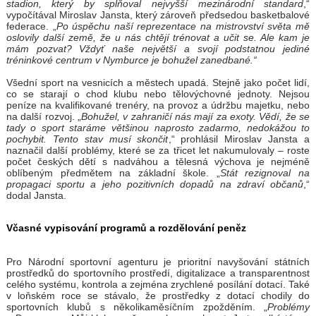
stadion, který by splňoval nejvyšší mezinárodní standard
,“
vypočítával Miroslav Jansta, který zároveň předsedou basketbalové
federace. „
Po úspěchu naší reprezentace na mistrovství světa mě
oslovily další země, že u nás chtějí trénovat a učit se. Ale kam je
mám pozvat? Vždyť naše největší a svojí podstatnou jediné
tréninkové centrum v Nymburce je bohužel zanedbané.“
Všední sport na vesnicích a městech upadá. Stejně jako počet lidí,
co se starají o chod klubu nebo tělovýchovné jednoty. Nejsou
peníze na kvalifikované trenéry, na provoz a údržbu majetku, nebo
na další rozvoj. „
Bohužel, v zahraničí nás mají za exoty. Vědí, že se
tady o sport staráme většinou naprosto zadarmo, nedokážou to
pochybit. Tento stav musí skončit
,“ prohlásil Miroslav Jansta a
naznačil další problémy, které se za třicet let nakumulovaly – roste
počet českých dětí s nadváhou a tělesná výchova je nejméně
oblíbeným předmětem na základní škole. „
Stát rezignoval na
propagaci sportu a jeho pozitivních dopadů na zdraví občanů
,“
dodal Jansta.
Včasné vypisování programů a rozdělování peněz
Pro Národní sportovní agenturu je prioritní navyšování státních
prostředků do sportovního prostředí, digitalizace a transparentnost
celého systému, kontrola a zejména zrychlené posílání dotací. Také
v loňském roce se stávalo, že prostředky z dotací chodily do
sportovních klubů s několikaměsíčním zpožděním. „
Problémy