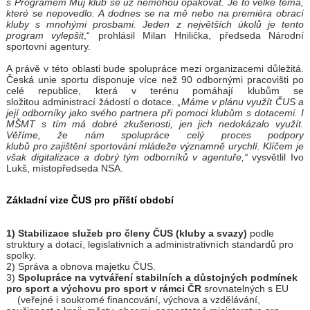
s Programem Můj klub se už nemohou opakovat. Je to velké téma,
které se nepovedlo. A dodnes se na mě nebo na premiéra obrací
kluby s mnohými prosbami. Jeden z největších úkolů je tento
program vylepšit
,“ prohlásil Milan Hnilička, předseda Národní
sportovní agentury.
A právě v této oblasti bude spolupráce mezi organizacemi důležitá.
Česká unie sportu disponuje více než 90 odbornými pracovišti po
celé republice, která v terénu pomáhají klubům se
složitou administrací žádostí o dotace. „
Máme v plánu využít ČUS a
její odborníky jako svého partnera při pomoci klubům s dotacemi. I
MŠMT s tím má dobré zkušenosti, jen jich nedokázalo využít.
Věříme, že nám spolupráce celý proces podpory
klubů pro zajištění sportování mládeže významně urychlí. Klíčem je
však digitalizace a dobrý tým odborníků v agentuře,“
vysvětlil Ivo
Lukš, místopředseda NSA.
Základní vize ČUS pro příští období
1) Stabilizace služeb pro členy ČUS (kluby a svazy)
podle
struktury a dotací, legislativních a administrativních standardů pro
spolky.
2) Správa a obnova majetku ČUS.
3)
Spolupráce na vytváření stabilních a důstojných podmínek
pro sport a výchovu pro sport v rámci ČR
srovnatelných s EU
(veřejné i soukromé financování, výchova a vzdělávání,