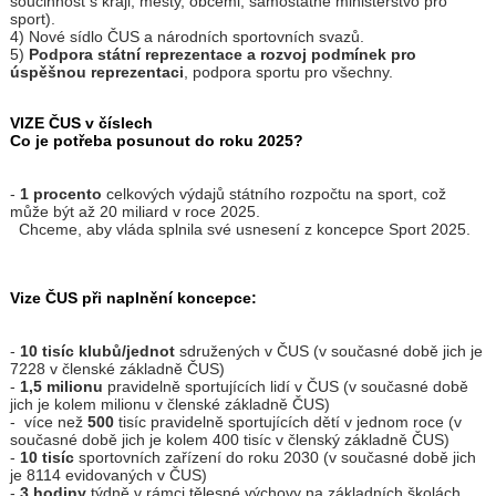
součinnost s kraji, městy, obcemi, samostatné ministerstvo pro
sport).
4) Nové sídlo ČUS a národních sportovních svazů.
5)
Podpora státní reprezentace a rozvoj podmínek pro
úspěšnou reprezentaci
, podpora sportu pro všechny.
VIZE ČUS v číslech
Co je potřeba posunout do roku 2025?
-
1 procento
celkových výdajů státního rozpočtu na sport, což
může být až 20 miliard v roce 2025.
Chceme, aby vláda splnila své usnesení z koncepce Sport 2025.
Vize ČUS při naplnění koncepce:
-
10 tisíc klubů/jednot
sdružených v ČUS (v současné době jich je
7228 v členské základně ČUS)
-
1,5 milionu
pravidelně sportujících lidí v ČUS (v současné době
jich je kolem milionu v členské základně ČUS)
- více než
500
tisíc pravidelně sportujících dětí v jednom roce (v
současné době jich je kolem 400 tisíc v členský základně ČUS)
-
10 tisíc
sportovních zařízení do roku 2030 (v současné době jich
je 8114 evidovaných v ČUS)
-
3 hodiny
týdně v rámci tělesné výchovy na základních školách.