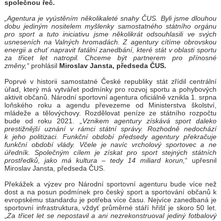
společnou řeč.
„Agentura je vyústěním několikaleté snahy ČUS. Byli jsme dlouhou
dobu jediným nositelem myšlenky samostatného státního orgánu
pro sport a tuto iniciativu jsme několikrát odsouhlasili ve svých
usneseních na Valných hromadách. Z agentury cítíme obrovskou
energii a chuť napravit fatální zanedbání, které stát v oblasti sportu
za třicet let natropil. Chceme být partnerem pro přínosné
změny,“
prohlásil
Miroslav Jansta, předseda ČUS.
Poprvé v historii samostatné České republiky stát zřídil centrální
úřad, který má vytvářet podmínky pro rozvoj sportu a pohybových
aktivit občanů. Národní sportovní agentura oficiálně vznikla 1. srpna
loňského roku a agendu převezeme od Ministerstva školství,
mládeže a tělovýchovy. Rozdělovat peníze ze státního rozpočtu
bude od roku 2021. „
Vznikem agentury získává sport daleko
prestižnější uznání v rámci státní správy. Rozhodně nedochází
k jeho politizaci. Funkční období předsedy agentury překračuje
funkční období vlády. Včele je navíc vrcholový sportovec a ne
úředník. Společným cílem je získat pro sport stejných státních
prostředků, jako má kultura – tedy 14 miliard korun,
“ upřesnil
Miroslav Jansta, předseda ČUS.
Překážek a výzev pro Národní sportovní agenturu bude více než
dost a na posun podmínek pro český sport a sportování občanů k
evropskému standardu je potřeba více času. Nejvíce zanedbaná je
sportovní infrastruktura, vždyť průměrné stáří hřišť je skoro 50 let.
„
Za třicet let se nepostavil a ani nezrekonstruoval jediný fotbalový