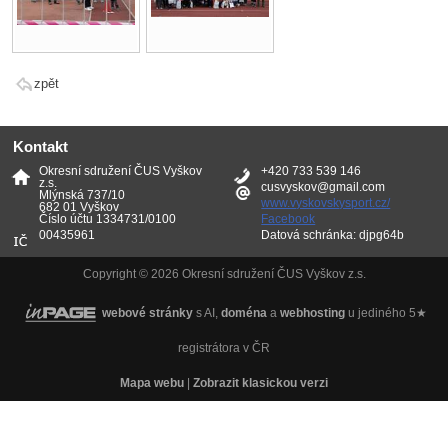
zpět
Kontakt
Okresní sdružení ČUS Vyškov
+420 733 539 146
z.s.
cusvyskov@gmail.com
Mlýnská 737/10
www.vyskovskysport.cz/
682 01 Vyškov
Číslo účtu 1334731/0100
Facebook
00435961
Datová schránka: djpg64b
Copyright © 2026 Okresní sdružení ČUS Vyškov z.s.
webové stránky
s AI,
doména
a
webhosting
u jediného 5★
registrátora v ČR
Mapa webu
|
Zobrazit klasickou verzi