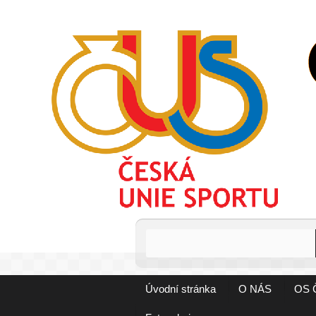
Úvodní stránka
O NÁS
OS 