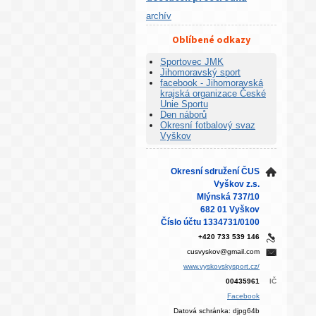
archív
Oblíbené odkazy
Sportovec JMK
Jihomoravský sport
facebook - Jihomoravská
krajská organizace České
Unie Sportu
Den náborů
Okresní fotbalový svaz
Vyškov
Okresní sdružení ČUS
Vyškov z.s.
Mlýnská 737/10
682 01 Vyškov
Číslo účtu 1334731/0100
+420 733 539 146
cusvyskov@gmail.com
www.vyskovskysport.cz/
00435961
IČ
Facebook
Datová schránka: djpg64b