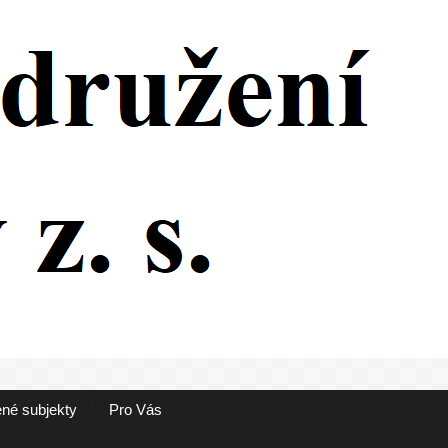
né subjekty
Pro Vás