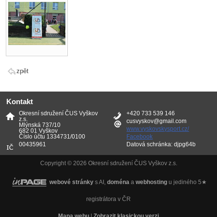
zpět
Kontakt
Okresní sdružení ČUS Vyškov
+420 733 539 146
z.s.
cusvyskov@gmail.com
Mlýnská 737/10
www.vyskovskysport.cz/
682 01 Vyškov
Číslo účtu 1334731/0100
Facebook
00435961
Datová schránka: djpg64b
Copyright © 2026 Okresní sdružení ČUS Vyškov z.s.
webové stránky
s AI,
doména
a
webhosting
u jediného 5★
registrátora v ČR
Mapa webu
|
Zobrazit klasickou verzi