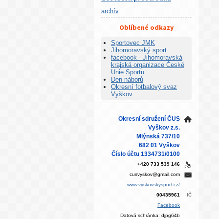
archív
Oblíbené odkazy
Sportovec JMK
Jihomoravský sport
facebook - Jihomoravská
krajská organizace České
Unie Sportu
Den náborů
Okresní fotbalový svaz
Vyškov
Okresní sdružení ČUS
Vyškov z.s.
Mlýnská 737/10
682 01 Vyškov
Číslo účtu 1334731/0100
+420 733 539 146
cusvyskov@gmail.com
www.vyskovskysport.cz/
00435961
IČ
Facebook
Datová schránka: djpg64b