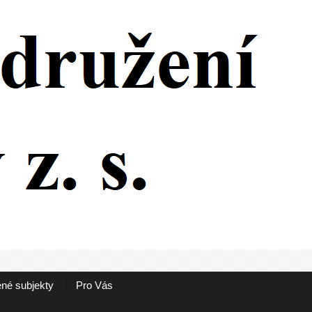
né subjekty
Pro Vás