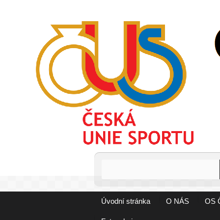
Úvodní stránka
O NÁS
OS 